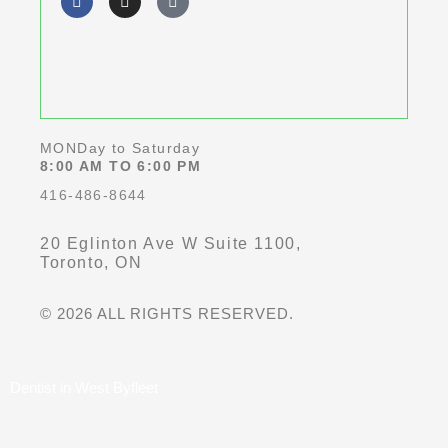
c
s
o
5
e
t
g
b
a
l
o
g
e
o
r
k
a
-
m
f
MONDay to Saturday
8:00 AM TO 6:00 PM
416-486-8644
20 Eglinton Ave W Suite 1100,
Toronto, ON
© 2026 ALL RIGHTS RESERVED.
Dentist in West Byfleet