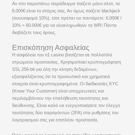
Αν στο παραπάνω παράδειγμα παίζετε μόνο σλοτ, τα
6.000€ είναι το στόχος σας. Αν όμως παίζετε blackjack
(συνεισφορά 10%), τότε πρέπει να ποντάρετε: 6.000€ /
10% = 60.000€ για να ολοκληρωθούν τα WR! Πάντα
διαβάζετε τους όρους.
Επισκόπηση Ασφαλείας
Η ασφάλεια του n1 casino βασίζεται σε πολλαπλά
στρώματα προστασίας. Χρησιμοποιεί κρυπτογράφηση
SSL 256-bit για όλη την κίνηση δεδομένων,
εξασφαλίζοντας ότι τα προσωπικά και χρηματικά
στοιχεία είναι κρυπτογραφημένα. Οι διαδικασίες KYC
(Know Your Customer) είναι υποχρεωτικές και
περιλαμβάνουν την επαλήθευση ταυτότητας και
διεύθυνσης. Είναι καλό να ενεργοποιήσετε τον έλεγχο
ταυτότητας δύο παραγόντων (2FA) στα ρυθμίσεις του
λογαριασμού σας για επιπλέον προστασία.