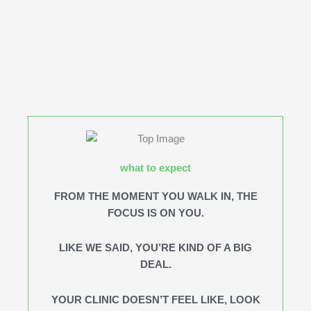
what to expect
FROM THE MOMENT YOU WALK IN, THE
FOCUS IS ON YOU.
LIKE WE SAID, YOU’RE KIND OF A BIG
DEAL.
YOUR CLINIC DOESN’T FEEL LIKE, LOOK