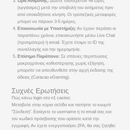
Ώρα Αναμονής:
Δώστε τουλάχιστον 48 ώρες
(εργάσιμες) μετά την υποβολή του αιτήματος πριν
από οποιαδήποτε κίνηση. Οι τραπεζικές μεταφορές
μπορεί να πάρουν 3-5 ημέρες.
Επικοινωνία με Υποστήριξη:
Αν έχουν περάσει οι
παραπάνω χρόνοι, επικοινωνήστε μέσω Live Chat
(προτιμότερο) ή email. Έχετε έτοιμο το ID της
συναλλαγής και την ημερομηνία.
Επίσημο Παράπονο:
Σε σπάνιες περιπτώσεις
μακροχρόνιας καθυστέρησης χωρίς εξήγηση,
μπορείτε να απευθυνθείτε στην αρχή έκδοσης της
άδειας (Curacao eGaming).
Συχνές Ερωτήσεις
Πώς κάνω login στο n1 casino;
Μεταβείτε στην κύρια σελίδα και πατήστε το κουμπί
“Σύνδεση”. Εισάγετε το username ή το email σας και
τον κωδικό πρόσβασης που ορίσατε κατά την
εγγραφή. Αν έχετε ενεργοποιήσει 2FA, θα σας ζητηθεί