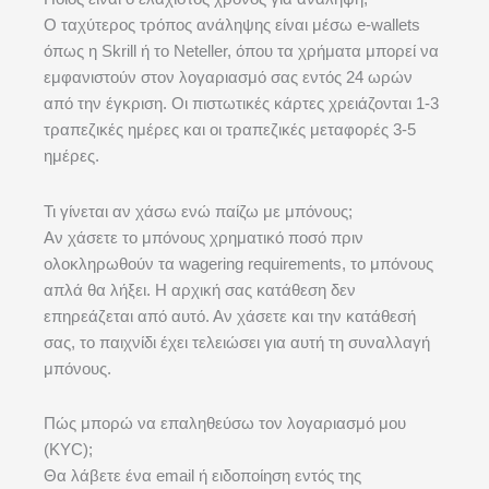
Ο ταχύτερος τρόπος ανάληψης είναι μέσω e-wallets
όπως η Skrill ή το Neteller, όπου τα χρήματα μπορεί να
εμφανιστούν στον λογαριασμό σας εντός 24 ωρών
από την έγκριση. Οι πιστωτικές κάρτες χρειάζονται 1-3
τραπεζικές ημέρες και οι τραπεζικές μεταφορές 3-5
ημέρες.
Τι γίνεται αν χάσω ενώ παίζω με μπόνους;
Αν χάσετε το μπόνους χρηματικό ποσό πριν
ολοκληρωθούν τα wagering requirements, το μπόνους
απλά θα λήξει. Η αρχική σας κατάθεση δεν
επηρεάζεται από αυτό. Αν χάσετε και την κατάθεσή
σας, το παιχνίδι έχει τελειώσει για αυτή τη συναλλαγή
μπόνους.
Πώς μπορώ να επαληθεύσω τον λογαριασμό μου
(KYC);
Θα λάβετε ένα email ή ειδοποίηση εντός της