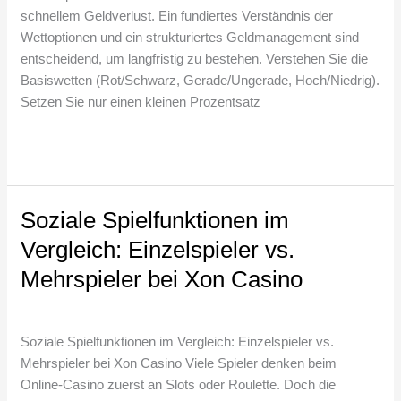
schnellem Geldverlust. Ein fundiertes Verständnis der
Wettoptionen und ein strukturiertes Geldmanagement sind
entscheidend, um langfristig zu bestehen. Verstehen Sie die
Basiswetten (Rot/Schwarz, Gerade/Ungerade, Hoch/Niedrig).
Setzen Sie nur einen kleinen Prozentsatz
Read More »
Soziale Spielfunktionen im
Soziale
Spielfunktionen
Vergleich: Einzelspieler vs.
im
Mehrspieler bei Xon Casino
Vergleich:
Einzelspieler
Uncategorized
/
admin
vs.
Soziale Spielfunktionen im Vergleich: Einzelspieler vs.
Mehrspieler
Mehrspieler bei Xon Casino Viele Spieler denken beim
bei
Online‑Casino zuerst an Slots oder Roulette. Doch die
Xon