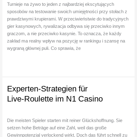
Turnieje na żywo to jeden z najbardziej ekscytujących
w
sposobów na testowanie swoich umiejętności przy stołach z
Savaspin
prawdziwymi krupierami. W przeciwieństwie do tradycyjnych
Casino
gier kasynowych, rywalizacja odbywa się przeciwko innym
graczom, a nie przeciwko kasynie. To oznacza, że każdy
zakład ma realny wpływ na pozycję w rankingu i szansę na
wygraną głównej puli. Co sprawia, że
Read More »
Experten‑Strategien für
Experten‑Strategien
für
Live‑Roulette im N1 Casino
Live‑Roulette
Uncategorized
/
admin
im
N1
Die meisten Spieler starten mit reiner Glückshoffnung. Sie
Casino
setzen hohe Beträge auf eine Zahl, weil das große
Gewinnpotenzial verlockend wirkt. Doch das führt schnell zu