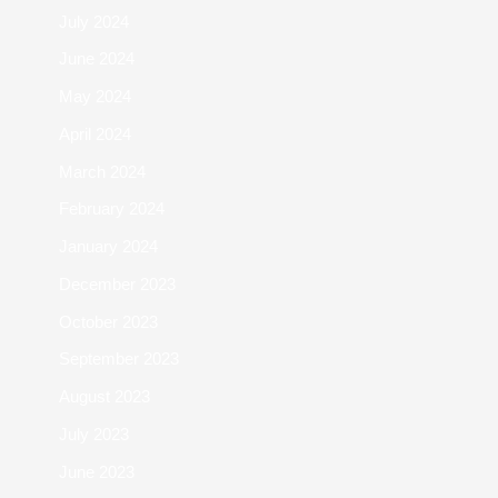
July 2024
June 2024
May 2024
April 2024
March 2024
February 2024
January 2024
December 2023
October 2023
September 2023
August 2023
July 2023
June 2023