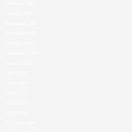
February 2025
January 2025
December 2024
November 2024
October 2024
September 2024
August 2024
July 2024
June 2024
May 2024
April 2024
March 2024
February 2024