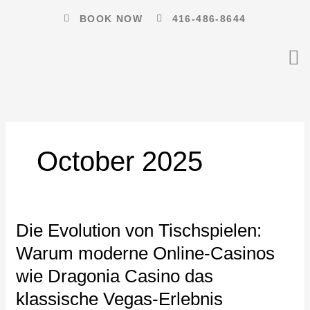
Skip
BOOK NOW
416-486-8644
to
content
October 2025
Die Evolution von Tischspielen:
Die
Evolution
Warum moderne Online‑Casinos
von
wie Dragonia Casino das
Tischspielen:
Warum
klassische Vegas‑Erlebnis
moderne