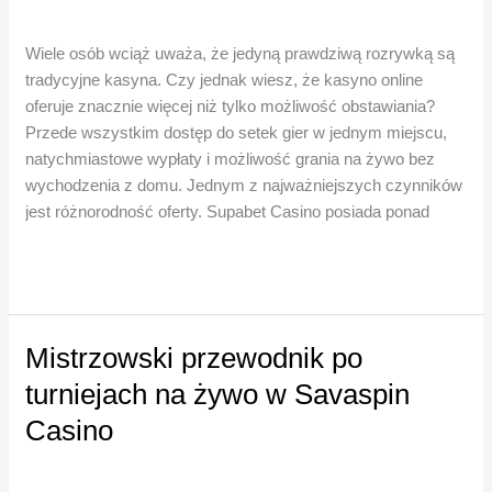
Uncategorized
/
admin
tradycyjne
salony
Wiele osób wciąż uważa, że jedyną prawdziwą rozrywką są
–
tradycyjne kasyna. Czy jednak wiesz, że kasyno online
przewodnik
oferuje znacznie więcej niż tylko możliwość obstawiania?
po
Przede wszystkim dostęp do setek gier w jednym miejscu,
nowoczesnym
natychmiastowe wypłaty i możliwość grania na żywo bez
doświadczeniu
wychodzenia z domu. Jednym z najważniejszych czynników
z
jest różnorodność oferty. Supabet Casino posiada ponad
Supabet
Casino
Read More »
Mistrzowski przewodnik po
Mistrzowski
przewodnik
turniejach na żywo w Savaspin
po
Casino
turniejach
na
Uncategorized
/
admin
żywo