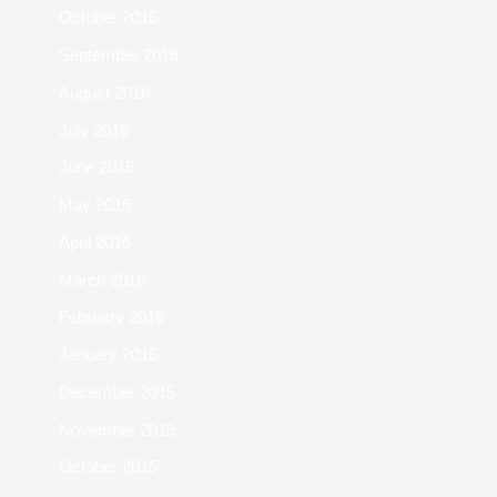
October 2016
September 2016
August 2016
July 2016
June 2016
May 2016
April 2016
March 2016
February 2016
January 2016
December 2015
November 2015
October 2015