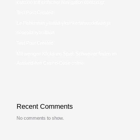
kaszinó mit einfacher Navigation überzeugt
Test Post Created
Le Fisherman yllättää yksinkertaisuudellaan ja
nopealla rytmillään
Test Post Created
Mit wenigen Klicks ins Spiel: Schweizer finden im
Ausland ihre Casino-Oase online
Recent Comments
No comments to show.